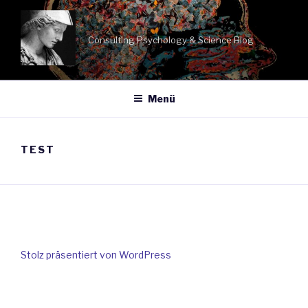
Zum
Inhalt
springen
Consulting Psychology & Science Blog
Menü
TEST
Stolz präsentiert von WordPress